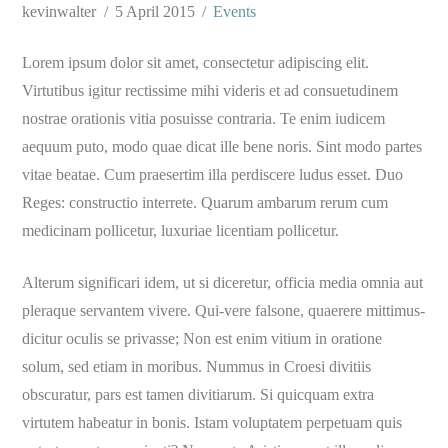
kevinwalter
5 April 2015
Events
Lorem ipsum dolor sit amet, consectetur adipiscing elit.
Virtutibus igitur rectissime mihi videris et ad consuetudinem
nostrae orationis vitia posuisse contraria. Te enim iudicem
aequum puto, modo quae dicat ille bene noris. Sint modo partes
vitae beatae. Cum praesertim illa perdiscere ludus esset. Duo
Reges: constructio interrete. Quarum ambarum rerum cum
medicinam pollicetur, luxuriae licentiam pollicetur.
Alterum significari idem, ut si diceretur, officia media omnia aut
pleraque servantem vivere. Qui-vere falsone, quaerere mittimus-
dicitur oculis se privasse; Non est enim vitium in oratione
solum, sed etiam in moribus. Nummus in Croesi divitiis
obscuratur, pars est tamen divitiarum. Si quicquam extra
virtutem habeatur in bonis. Istam voluptatem perpetuam quis