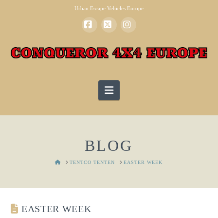
Urban Escape Vehicles Europe
Facebook
X
Instagram
Navigation
BLOG
HOME
TENTCO TENTEN
EASTER WEEK
EASTER WEEK