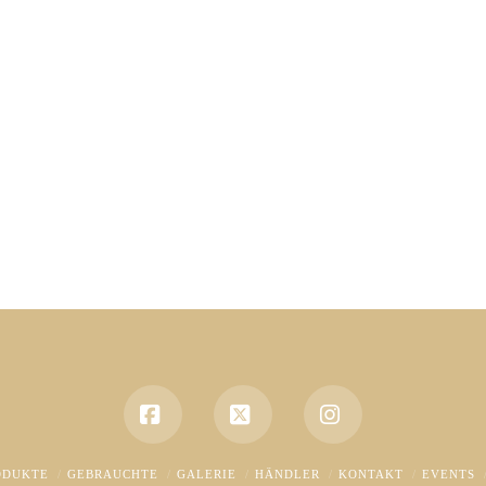
Facebook
X
Instagram
ODUKTE
GEBRAUCHTE
GALERIE
HÄNDLER
KONTAKT
EVENTS