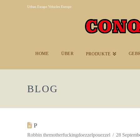
Urban Escape Vehicles Europe
HOME
ÜBER
GEB
PRODUKTE
BLOG
P
Robbin themotherfuckingdoezzelpouezzel
28 Septemb